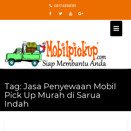
Skip
08174898181
to
content
Tag:
Jasa Penyewaan Mobil
Pick Up Murah di Sarua
Indah