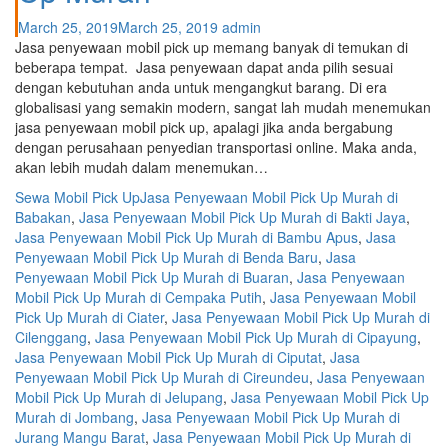
March 25, 2019
March 25, 2019
admin
Jasa penyewaan mobil pick up memang banyak di temukan di
beberapa tempat. Jasa penyewaan dapat anda pilih sesuai
dengan kebutuhan anda untuk mengangkut barang. Di era
globalisasi yang semakin modern, sangat lah mudah menemukan
jasa penyewaan mobil pick up, apalagi jika anda bergabung
dengan perusahaan penyedian transportasi online. Maka anda,
akan lebih mudah dalam menemukan…
Sewa Mobil Pick Up
Jasa Penyewaan Mobil Pick Up Murah di
Babakan
,
Jasa Penyewaan Mobil Pick Up Murah di Bakti Jaya
,
Jasa Penyewaan Mobil Pick Up Murah di Bambu Apus
,
Jasa
Penyewaan Mobil Pick Up Murah di Benda Baru
,
Jasa
Penyewaan Mobil Pick Up Murah di Buaran
,
Jasa Penyewaan
Mobil Pick Up Murah di Cempaka Putih
,
Jasa Penyewaan Mobil
Pick Up Murah di Ciater
,
Jasa Penyewaan Mobil Pick Up Murah di
Cilenggang
,
Jasa Penyewaan Mobil Pick Up Murah di Cipayung
,
Jasa Penyewaan Mobil Pick Up Murah di Ciputat
,
Jasa
Penyewaan Mobil Pick Up Murah di Cireundeu
,
Jasa Penyewaan
Mobil Pick Up Murah di Jelupang
,
Jasa Penyewaan Mobil Pick Up
Murah di Jombang
,
Jasa Penyewaan Mobil Pick Up Murah di
Jurang Mangu Barat
,
Jasa Penyewaan Mobil Pick Up Murah di