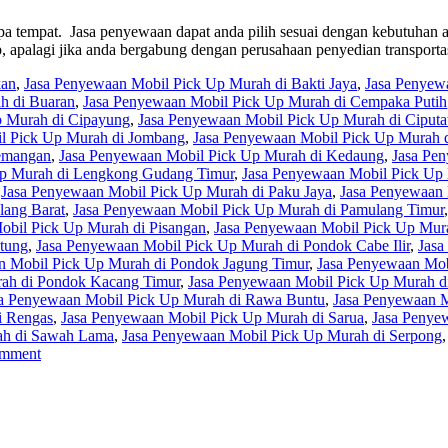
 tempat. Jasa penyewaan dapat anda pilih sesuai dengan kebutuhan a
 apalagi jika anda bergabung dengan perusahaan penyedian transpor
kan
,
Jasa Penyewaan Mobil Pick Up Murah di Bakti Jaya
,
Jasa Penyew
h di Buaran
,
Jasa Penyewaan Mobil Pick Up Murah di Cempaka Putih
p Murah di Cipayung
,
Jasa Penyewaan Mobil Pick Up Murah di Ciputa
l Pick Up Murah di Jombang
,
Jasa Penyewaan Mobil Pick Up Murah d
emangan
,
Jasa Penyewaan Mobil Pick Up Murah di Kedaung
,
Jasa Pe
Up Murah di Lengkong Gudang Timur
,
Jasa Penyewaan Mobil Pick Up
,
Jasa Penyewaan Mobil Pick Up Murah di Paku Jaya
,
Jasa Penyewaan 
lang Barat
,
Jasa Penyewaan Mobil Pick Up Murah di Pamulang Timur
obil Pick Up Murah di Pisangan
,
Jasa Penyewaan Mobil Pick Up Mur
tung
,
Jasa Penyewaan Mobil Pick Up Murah di Pondok Cabe Ilir
,
Jasa
n Mobil Pick Up Murah di Pondok Jagung Timur
,
Jasa Penyewaan Mob
rah di Pondok Kacang Timur
,
Jasa Penyewaan Mobil Pick Up Murah d
a Penyewaan Mobil Pick Up Murah di Rawa Buntu
,
Jasa Penyewaan 
i Rengas
,
Jasa Penyewaan Mobil Pick Up Murah di Sarua
,
Jasa Penye
ah di Sawah Lama
,
Jasa Penyewaan Mobil Pick Up Murah di Serpong
omment