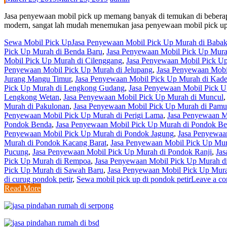
Jasa penyewaan mobil pick up memang banyak di temukan di beberapa
modern, sangat lah mudah menemukan jasa penyewaan mobil pick up,
Sewa Mobil Pick Up
Jasa Penyewaan Mobil Pick Up Murah di Baba
Pick Up Murah di Benda Baru
,
Jasa Penyewaan Mobil Pick Up Mura
Mobil Pick Up Murah di Cilenggang
,
Jasa Penyewaan Mobil Pick U
Penyewaan Mobil Pick Up Murah di Jelupang
,
Jasa Penyewaan Mobi
Jurang Mangu Timur
,
Jasa Penyewaan Mobil Pick Up Murah di Kad
Pick Up Murah di Lengkong Gudang
,
Jasa Penyewaan Mobil Pick 
Lengkong Wetan
,
Jasa Penyewaan Mobil Pick Up Murah di Muncul
Murah di Pakulonan
,
Jasa Penyewaan Mobil Pick Up Murah di Pamu
Penyewaan Mobil Pick Up Murah di Perigi Lama
,
Jasa Penyewaan M
Pondok Benda
,
Jasa Penyewaan Mobil Pick Up Murah di Pondok Be
Penyewaan Mobil Pick Up Murah di Pondok Jagung
,
Jasa Penyewaa
Murah di Pondok Kacang Barat
,
Jasa Penyewaan Mobil Pick Up Mu
Pucung
,
Jasa Penyewaan Mobil Pick Up Murah di Pondok Ranji
,
Jas
Pick Up Murah di Rempoa
,
Jasa Penyewaan Mobil Pick Up Murah d
Pick Up Murah di Sawah Baru
,
Jasa Penyewaan Mobil Pick Up Mur
di curug pondok petir
,
Sewa mobil pick up di pondok petir
Leave a c
Read More