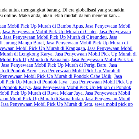
nda untuk mengangkut barang. Di era globalisasi yang semakin
tasi online. Maka anda, akan lebih mudah dalam menemukan…
aan Mobil Pick Up Murah di Bambu Apus
,
Jasa Penyewaan Mobil
,
Jasa Penyewaan Mobil Pick Up Murah di Ciater
,
Jasa Penyewaan
t
,
Jasa Penyewaan Mobil Pick Up Murah di Cireundeu
,
Jasa
i Jurang Mangu Barat
,
Jasa Penyewaan Mobil Pick Up Murah di
nyewaan Mobil Pick Up Murah di Kranggan
,
Jasa Penyewaan Mobil
 Murah di Lengkong Karya
,
Jasa Penyewaan Mobil Pick Up Murah di
Mobil Pick Up Murah di Pakualam
,
Jasa Penyewaan Mobil Pick Up
,
Jasa Penyewaan Mobil Pick Up Murah di Perigi Baru
,
Jasa
ah di Pondok Aren
,
Jasa Penyewaan Mobil Pick Up Murah di
 Penyewaan Mobil Pick Up Murah di Pondok Cabe Udik
,
Jasa
il Pick Up Murah di Pondok Jaya
,
Jasa Penyewaan Mobil Pick Up
i Pondok Karya
,
Jasa Penyewaan Mobil Pick Up Murah di Pondok
Mobil Pick Up Murah di Rawa Mekar Jaya
,
Jasa Penyewaan Mobil
waan Mobil Pick Up Murah di Sarua Indah
,
Jasa Penyewaan Mobil
,
Jasa Penyewaan Mobil Pick Up Murah di Setu
,
sewa mobil pick up