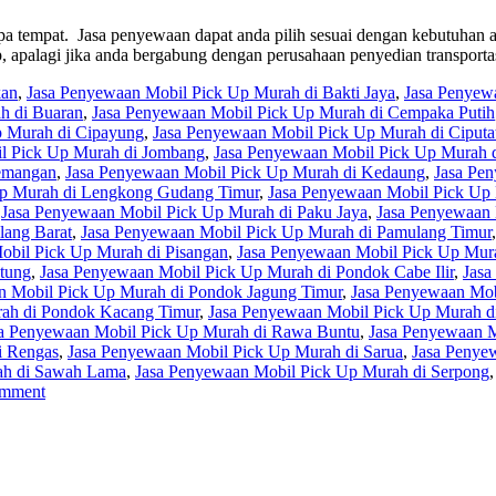
 tempat. Jasa penyewaan dapat anda pilih sesuai dengan kebutuhan a
 apalagi jika anda bergabung dengan perusahaan penyedian transpor
kan
,
Jasa Penyewaan Mobil Pick Up Murah di Bakti Jaya
,
Jasa Penyew
h di Buaran
,
Jasa Penyewaan Mobil Pick Up Murah di Cempaka Putih
p Murah di Cipayung
,
Jasa Penyewaan Mobil Pick Up Murah di Ciputa
l Pick Up Murah di Jombang
,
Jasa Penyewaan Mobil Pick Up Murah d
emangan
,
Jasa Penyewaan Mobil Pick Up Murah di Kedaung
,
Jasa Pe
Up Murah di Lengkong Gudang Timur
,
Jasa Penyewaan Mobil Pick Up
,
Jasa Penyewaan Mobil Pick Up Murah di Paku Jaya
,
Jasa Penyewaan 
lang Barat
,
Jasa Penyewaan Mobil Pick Up Murah di Pamulang Timur
obil Pick Up Murah di Pisangan
,
Jasa Penyewaan Mobil Pick Up Mur
tung
,
Jasa Penyewaan Mobil Pick Up Murah di Pondok Cabe Ilir
,
Jasa
n Mobil Pick Up Murah di Pondok Jagung Timur
,
Jasa Penyewaan Mob
rah di Pondok Kacang Timur
,
Jasa Penyewaan Mobil Pick Up Murah d
a Penyewaan Mobil Pick Up Murah di Rawa Buntu
,
Jasa Penyewaan 
i Rengas
,
Jasa Penyewaan Mobil Pick Up Murah di Sarua
,
Jasa Penye
ah di Sawah Lama
,
Jasa Penyewaan Mobil Pick Up Murah di Serpong
omment