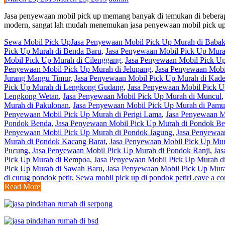
Jasa penyewaan mobil pick up memang banyak di temukan di beberapa
modern, sangat lah mudah menemukan jasa penyewaan mobil pick up,
Sewa Mobil Pick Up
Jasa Penyewaan Mobil Pick Up Murah di Baba
Pick Up Murah di Benda Baru
,
Jasa Penyewaan Mobil Pick Up Mura
Mobil Pick Up Murah di Cilenggang
,
Jasa Penyewaan Mobil Pick U
Penyewaan Mobil Pick Up Murah di Jelupang
,
Jasa Penyewaan Mobi
Jurang Mangu Timur
,
Jasa Penyewaan Mobil Pick Up Murah di Kad
Pick Up Murah di Lengkong Gudang
,
Jasa Penyewaan Mobil Pick 
Lengkong Wetan
,
Jasa Penyewaan Mobil Pick Up Murah di Muncul
Murah di Pakulonan
,
Jasa Penyewaan Mobil Pick Up Murah di Pamu
Penyewaan Mobil Pick Up Murah di Perigi Lama
,
Jasa Penyewaan M
Pondok Benda
,
Jasa Penyewaan Mobil Pick Up Murah di Pondok Be
Penyewaan Mobil Pick Up Murah di Pondok Jagung
,
Jasa Penyewaa
Murah di Pondok Kacang Barat
,
Jasa Penyewaan Mobil Pick Up Mu
Pucung
,
Jasa Penyewaan Mobil Pick Up Murah di Pondok Ranji
,
Jas
Pick Up Murah di Rempoa
,
Jasa Penyewaan Mobil Pick Up Murah d
Pick Up Murah di Sawah Baru
,
Jasa Penyewaan Mobil Pick Up Mur
di curug pondok petir
,
Sewa mobil pick up di pondok petir
Leave a c
Read More