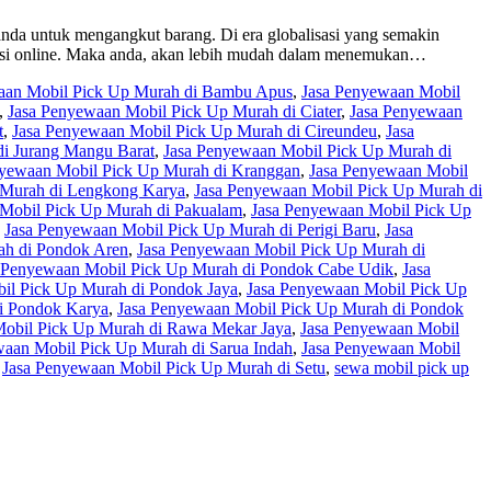
nda untuk mengangkut barang. Di era globalisasi yang semakin
tasi online. Maka anda, akan lebih mudah dalam menemukan…
aan Mobil Pick Up Murah di Bambu Apus
,
Jasa Penyewaan Mobil
,
Jasa Penyewaan Mobil Pick Up Murah di Ciater
,
Jasa Penyewaan
t
,
Jasa Penyewaan Mobil Pick Up Murah di Cireundeu
,
Jasa
i Jurang Mangu Barat
,
Jasa Penyewaan Mobil Pick Up Murah di
nyewaan Mobil Pick Up Murah di Kranggan
,
Jasa Penyewaan Mobil
 Murah di Lengkong Karya
,
Jasa Penyewaan Mobil Pick Up Murah di
Mobil Pick Up Murah di Pakualam
,
Jasa Penyewaan Mobil Pick Up
,
Jasa Penyewaan Mobil Pick Up Murah di Perigi Baru
,
Jasa
ah di Pondok Aren
,
Jasa Penyewaan Mobil Pick Up Murah di
 Penyewaan Mobil Pick Up Murah di Pondok Cabe Udik
,
Jasa
il Pick Up Murah di Pondok Jaya
,
Jasa Penyewaan Mobil Pick Up
i Pondok Karya
,
Jasa Penyewaan Mobil Pick Up Murah di Pondok
Mobil Pick Up Murah di Rawa Mekar Jaya
,
Jasa Penyewaan Mobil
waan Mobil Pick Up Murah di Sarua Indah
,
Jasa Penyewaan Mobil
,
Jasa Penyewaan Mobil Pick Up Murah di Setu
,
sewa mobil pick up