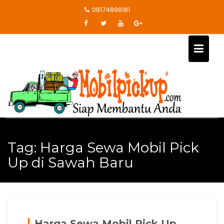
Skip
08174898181
to
content
Tag:
Harga Sewa Mobil Pick
Up di Sawah Baru
Harga Sewa Mobil Pick Up