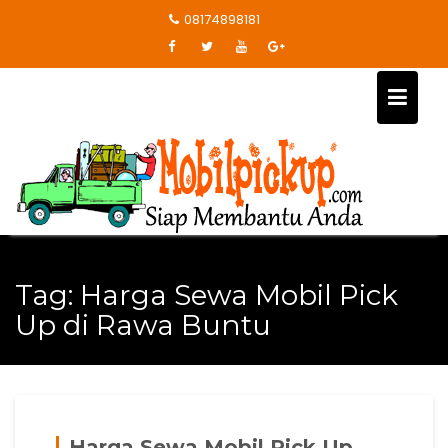
Skip
08174898181
to
content
Tag:
Harga Sewa Mobil Pick
Up di Rawa Buntu
Harga Sewa Mobil Pick Up