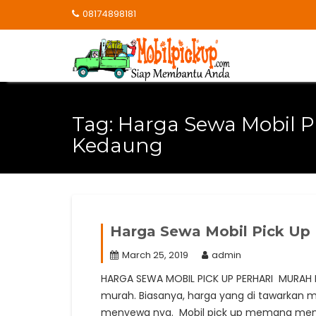
Skip
08174898181
to
content
Tag:
Harga Sewa Mobil Pi
Kedaung
Harga Sewa Mobil Pick Up 
March 25, 2019
admin
HARGA SEWA MOBIL PICK UP PERHARI MURAH D
murah. Biasanya, harga yang di tawarkan mu
menyewa nya. Mobil pick up memang memi