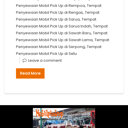
,
Penyewaan Mobil Pick Up di Rempoa
Tempat
,
Penyewaan Mobil Pick Up di Rengas
Tempat
,
Penyewaan Mobil Pick Up di Sarua
Tempat
,
Penyewaan Mobil Pick Up di Sarua Indah
Tempat
,
Penyewaan Mobil Pick Up di Sawah Baru
Tempat
,
Penyewaan Mobil Pick Up di Sawah Lama
Tempat
,
Penyewaan Mobil Pick Up di Serpong
Tempat
Penyewaan Mobil Pick Up di Setu
Leave a comment
Read More