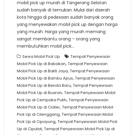
mobil pick up murah di Tangerang Selatan
sudah banyak di temukan. Mulai dari daerah
kota hingga di pedesaan sudah banyak orang
yang menyewakan mobil pick up dengan harga
yang murah. Harga yang murah memang
sangat membantu orang – orang yang
membutuhkan mobil pick…
Sewa Mobil Pick Up
Tempat Penyewaan
,
Mobil Pick Up di Babakan
Tempat Penyewaan
,
Mobil Pick Up di Bakti Jaya
Tempat Penyewaan
,
Mobil Pick Up di Bambu Apus
Tempat Penyewaan
,
Mobil Pick Up di Benda Baru
Tempat Penyewaan
,
Mobil Pick Up di Buaran
Tempat Penyewaan Mobil
,
Pick Up di Cempaka Putih
Tempat Penyewaan
,
Mobil Pick Up di Ciater
Tempat Penyewaan Mobil
,
Pick Up di Cilenggang
Tempat Penyewaan Mobil
,
Pick Up di Cipayung
Tempat Penyewaan Mobil Pick
,
Up di Ciputat
Tempat Penyewaan Mobil Pick Up di