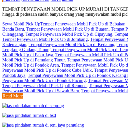
TEMPAT PENYEWAAN MOBIL PICK UP MURAH DI TANGERANG SELATAN
hingga di pedesaan sudah banyak orang yang menyewakan mobil pi
Sewa Mobil Pick Up
Tempat Penyewaan Mobil Pick Up di Babakan
,
Benda Baru
,
Tempat Penyewaan Mobil Pick Up di Buaran
,
Tempat P
Cilenggang
,
Tempat Penyewaan Mobil Pick Up di Cipayung
,
Tempat
Tempat Penyewaan Mobil Pick Up di Jombang
,
Tempat Penyewaan M
Kademangan
,
Tempat Penyewaan Mobil Pick Up di Kedaung
,
Tempa
Lengkong Gudang Timur
,
Tempat Penyewaan Mobil Pick Up di Len
Mobil Pick Up di Paku Jaya
,
Tempat Penyewaan Mobil Pick Up di P
Mobil Pick Up di Pamulang Timur
,
Tempat Penyewaan Mobil Pick Up
Mobil Pick Up di Pondok Aren
,
Tempat Penyewaan Mobil Pick Up d
Penyewaan Mobil Pick Up di Pondok Cabe Udik
,
Tempat Penyewaan
Pondok Jaya
,
Tempat Penyewaan Mobil Pick Up di Pondok Kacang 
Penyewaan Mobil Pick Up di Pondok Pucung
,
Tempat Penyewaan Mo
Tempat Penyewaan Mobil Pick Up di Rempoa
,
Tempat Penyewaan M
Penyewaan Mobil Pick Up di Sawah Baru
,
Tempat Penyewaan Mobil
Read More