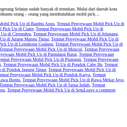
elatan sudah banyak di temukan. Mulai dari daerah kota
embantu orang – orang yang membutuhkan mobil pick…
obil Pick Up di Bambu Apus
,
Tempat Penyewaan Mobil Pick Up di
Pick Up di Ciater
,
Tempat Penyewaan Mobil Pick Up di
 Up di Cireundeu
,
Tempat Penyewaan Mobil Pick Up di Jelupang
,
Up di Jurang Mangu Timur
,
Tempat Penyewaan Mobil Pick Up di
Pick Up di Lengkong Gudang
,
Tempat Penyewaan Mobil Pick Up di
Tempat Penyewaan Mobil Pick Up di Muncul
,
Tempat Penyewaan
yewaan Mobil Pick Up di Pamulang Barat
,
Tempat Penyewaan
empat Penyewaan Mobil Pick Up di Pisangan
,
Tempat Penyewaan
g
,
Tempat Penyewaan Mobil Pick Up di Pondok Cabe Ilir
,
Tempat
 di Pondok Jagung Timur
,
Tempat Penyewaan Mobil Pick Up di
mpat Penyewaan Mobil Pick Up di Pondok Karya
,
Tempat
Rawa Buntu
,
Tempat Penyewaan Mobil Pick Up di Rawa Mekar Jaya
,
Tempat Penyewaan Mobil Pick Up di Sarua Indah
,
Tempat
ong
,
Tempat Penyewaan Mobil Pick Up di Setu
Leave a comment