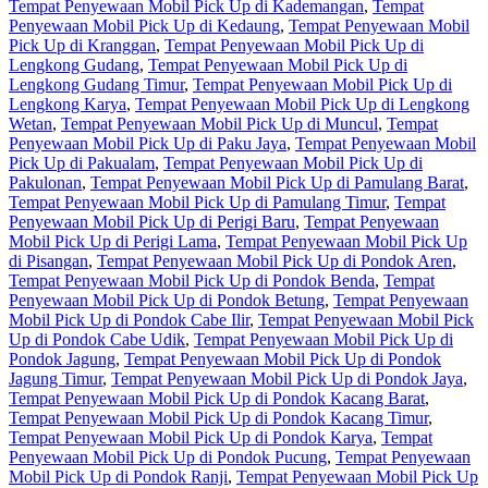
Tempat Penyewaan Mobil Pick Up di Kademangan
,
Tempat
Penyewaan Mobil Pick Up di Kedaung
,
Tempat Penyewaan Mobil
Pick Up di Kranggan
,
Tempat Penyewaan Mobil Pick Up di
Lengkong Gudang
,
Tempat Penyewaan Mobil Pick Up di
Lengkong Gudang Timur
,
Tempat Penyewaan Mobil Pick Up di
Lengkong Karya
,
Tempat Penyewaan Mobil Pick Up di Lengkong
Wetan
,
Tempat Penyewaan Mobil Pick Up di Muncul
,
Tempat
Penyewaan Mobil Pick Up di Paku Jaya
,
Tempat Penyewaan Mobil
Pick Up di Pakualam
,
Tempat Penyewaan Mobil Pick Up di
Pakulonan
,
Tempat Penyewaan Mobil Pick Up di Pamulang Barat
,
Tempat Penyewaan Mobil Pick Up di Pamulang Timur
,
Tempat
Penyewaan Mobil Pick Up di Perigi Baru
,
Tempat Penyewaan
Mobil Pick Up di Perigi Lama
,
Tempat Penyewaan Mobil Pick Up
di Pisangan
,
Tempat Penyewaan Mobil Pick Up di Pondok Aren
,
Tempat Penyewaan Mobil Pick Up di Pondok Benda
,
Tempat
Penyewaan Mobil Pick Up di Pondok Betung
,
Tempat Penyewaan
Mobil Pick Up di Pondok Cabe Ilir
,
Tempat Penyewaan Mobil Pick
Up di Pondok Cabe Udik
,
Tempat Penyewaan Mobil Pick Up di
Pondok Jagung
,
Tempat Penyewaan Mobil Pick Up di Pondok
Jagung Timur
,
Tempat Penyewaan Mobil Pick Up di Pondok Jaya
,
Tempat Penyewaan Mobil Pick Up di Pondok Kacang Barat
,
Tempat Penyewaan Mobil Pick Up di Pondok Kacang Timur
,
Tempat Penyewaan Mobil Pick Up di Pondok Karya
,
Tempat
Penyewaan Mobil Pick Up di Pondok Pucung
,
Tempat Penyewaan
Mobil Pick Up di Pondok Ranji
,
Tempat Penyewaan Mobil Pick Up