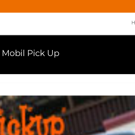
Mobil Pick Up