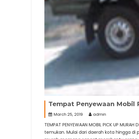
Tempat Penyewaan Mobil P
March 25, 2019
admin
TEMPAT PENYEWAAN MOBIL PICK UP MURAH DI
temukan. Mulai dari daerah kota hingga 