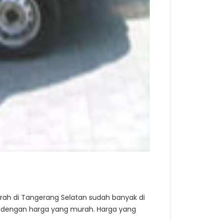
ah di Tangerang Selatan sudah banyak di
p dengan harga yang murah. Harga yang