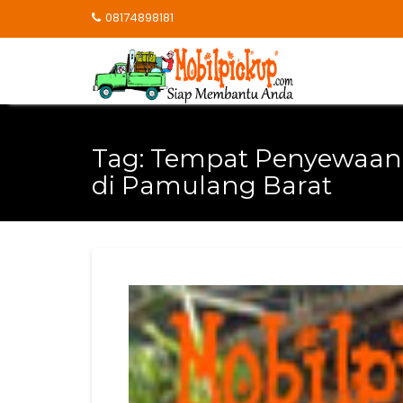
Skip
08174898181
to
content
Tag:
Tempat Penyewaan 
di Pamulang Barat