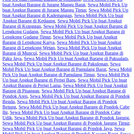
buat Angkut Barang di Jurang Mangu Barat
,
Sewa Mobil Pick Up
buat Angkut Barang di Jurang Mangu Timur
,
Sewa Mobil Pick Up
buat Angkut Barang di Kademangan
,
Sewa Mobil Pick Up buat
Angkut Barang di Kedaung
,
Sewa Mobil Pick Up buat Angkut
Barang di Kranggan
,
Sewa Mobil Pick Up buat Angkut Barang di
Lengkong Gudang
,
Sewa Mobil Pick Up buat Angkut Barang di
Lengkong Gudang Timur
,
Sewa Mobil Pick Up buat Angkut
Barang di Lengkong Karya
,
Sewa Mobil Pick Up buat Angkut
Barang di Lengkong Wetan
,
Sewa Mobil Pick Up buat Angkut
Barang di Muncul
,
Sewa Mobil Pick Up buat Angkut Barang di
Paku Jaya
,
Sewa Mobil Pick Up buat Angkut Barang di Pakualam
,
Sewa Mobil Pick Up buat Angkut Barang di Pakulonan
,
Sewa
Mobil Pick Up buat Angkut Barang di Pamulang Barat
,
Sewa Mobil
Pick Up buat Angkut Barang di Pamulang Timur
,
Sewa Mobil Pick
Up buat Angkut Barang di Perigi Baru
,
Sewa Mobil Pick Up buat
Angkut Barang di Perigi Lama
,
Sewa Mobil Pick Up buat Angkut
Barang di Pisangan
,
Sewa Mobil Pick Up buat Angkut Barang di
Pondok Aren
,
Sewa Mobil Pick Up buat Angkut Barang di Pondok
Benda
,
Sewa Mobil Pick Up buat Angkut Barang di Pondok
Betung
,
Sewa Mobil Pick Up buat Angkut Barang di Pondok Cabe
Ilir
,
Sewa Mobil Pick Up buat Angkut Barang di Pondok Cabe
Udik
,
Sewa Mobil Pick Up buat Angkut Barang di Pondok Jagung
,
Sewa Mobil Pick Up buat Angkut Barang di Pondok Jagung Timur
,
Sewa Mobil Pick Up buat Angkut Barang di Pondok Jaya
,
Sewa
Mobil Pick Up buat Angkut Barang di Pondok Kacang Barat
,
Sewa