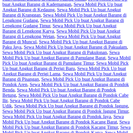
buat Angkut Barang di Kademangan
,
Sewa Mobil Pick Up buat
Angkut Barang di Kedaung
,
Sewa Mobil Pick Up buat Angkut
Barang di Kranggan
,
Sewa Mobil Pick Up buat Angkut Barang di
Lengkong Gudang
,
Sewa Mobil Pick Up buat Angkut Barang di
Lengkong Gudang Timur
,
Sewa Mobil Pick Up buat Angkut
Barang di Lengkong Karya
,
Sewa Mobil Pick Up buat Angkut
Barang di Lengkong Wetan
,
Sewa Mobil Pick Up buat Angkut
Barang di Muncul
,
Sewa Mobil Pick Up buat Angkut Barang di
Paku Jaya
,
Sewa Mobil Pick Up buat Angkut Barang di Pakualam
,
Sewa Mobil Pick Up buat Angkut Barang di Pakulonan
,
Sewa
Mobil Pick Up buat Angkut Barang di Pamulang Barat
,
Sewa Mobil
Pick Up buat Angkut Barang di Pamulang Timur
,
Sewa Mobil Pick
Up buat Angkut Barang di Perigi Baru
,
Sewa Mobil Pick Up buat
Angkut Barang di Perigi Lama
,
Sewa Mobil Pick Up buat Angkut
Barang di Pisangan
,
Sewa Mobil Pick Up buat Angkut Barang di
Pondok Aren
,
Sewa Mobil Pick Up buat Angkut Barang di Pondok
Benda
,
Sewa Mobil Pick Up buat Angkut Barang di Pondok
Betung
,
Sewa Mobil Pick Up buat Angkut Barang di Pondok Cabe
Ilir
,
Sewa Mobil Pick Up buat Angkut Barang di Pondok Cabe
Udik
,
Sewa Mobil Pick Up buat Angkut Barang di Pondok Jagung
,
Sewa Mobil Pick Up buat Angkut Barang di Pondok Jagung Timur
,
Sewa Mobil Pick Up buat Angkut Barang di Pondok Jaya
,
Sewa
Mobil Pick Up buat Angkut Barang di Pondok Kacang Barat
,
Sewa
Mobil Pick Up buat Angkut Barang di Pondok Kacang Timur
,
Sewa
Mobil Pick Up buat Angkut Barang di Pondok Karya
,
Sewa Mobil