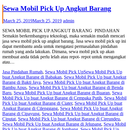
Sewa Mobil Pick Up Angkut Barang
March 25, 2019
March 25, 2019
admin
SEWA MOBIL PICK UP ANGKUT BARANG PINDAHAN
Semakin berkembangnya teknologi, maka semakin mudah mencari
jasa sewa mobil pick up angkut barang. Jasa sewa mobil pick up ini
dapat membantu anda untuk mengatasi permasalahan pindahan
rumah yang anda lakukan. Dimana, sewa mobil pick up akan
membuat anda tidak perlu lelah atau repot- repot untuk mengangkat
atau…
Jasa Pindahan Rumah
,
Sewa Mobil Pick Up
Sewa Mobil Pick Up
buat Angkut Barang di Babakan
,
Sewa Mobil Pick Up buat Angkut
Barang di Bakti Jaya
,
Sewa Mobil Pick Up buat Angkut Barang di
Bambu Apus
,
Sewa Mobil Pick Up buat Angkut Barang di Benda
Baru
,
Sewa Mobil Pick Up buat Angkut Barang di Buaran
,
Sewa
Mobil Pick Up buat Angkut Barang di Cempaka Putih
,
Sewa Mobil
Pick Up buat Angkut Barang di Ciater
,
Sewa Mobil Pick Up buat
Angkut Barang di Cilenggang
,
Sewa Mobil Pick Up buat Angkut
Barang di Cipayung
,
Sewa Mobil Pick Up buat Angkut Barang di
Ciputat
,
Sewa Mobil Pick Up buat Angkut Barang di Cireundeu
,
Sewa Mobil Pick Up buat Angkut Barang di Jelupang
,
Sewa Mobil
Pick Up buat Angkut Barang di Jombang
,
Sewa Mobil Pick Up