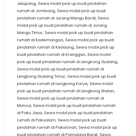
,
Jelupang
Sewa mobil pick up buat pindahan
,
rumah di Jombang
Sewa mobil pick up buat
,
pindahan rumah di Jurang Mangu Barat
Sewa
mobil pick up buat pindahan rumah di Jurang
,
Mangu Timur
Sewa mobil pick up buat pindahan
,
rumah di Kademangan
Sewa mobil pick up buat
,
pindahan rumah di Kedaung
Sewa mobil pick up
,
buat pindahan rumah di Kranggan
Sewa mobil
,
pick up buat pindahan rumah di Lengkong Gudang
Sewa mobil pick up buat pindahan rumah di
,
Lengkong Gudang Timur
Sewa mobil pick up buat
,
pindahan rumah di Lengkong Karya
Sewa mobil
,
pick up buat pindahan rumah di Lengkong Wetan
Sewa mobil pick up buat pindahan rumah di
,
Muncul
Sewa mobil pick up buat pindahan rumah
,
di Paku Jaya
Sewa mobil pick up buat pindahan
,
rumah di Pakualam
Sewa mobil pick up buat
,
pindahan rumah di Pakulonan
Sewa mobil pick up
,
buat pindahan rumah di Pamulang Barat
Sewa