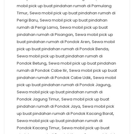
mobil pick up buat pindahan rumah di Pamulang
,
Timur
Sewa mobil pick up buat pindahan rumah di
,
Perigi Baru
Sewa mobil pick up buat pindahan
,
rumah di Perigi Lama
Sewa mobil pick up buat
,
pindahan rumah di Pisangan
Sewa mobil pick up
,
buat pindahan rumah di Pondok Aren
Sewa mobil
,
pick up buat pindahan rumah di Pondok Benda
Sewa mobil pick up buat pindahan rumah di
,
Pondok Betung
Sewa mobil pick up buat pindahan
,
rumah di Pondok Cabe Ilir
Sewa mobil pick up buat
,
pindahan rumah di Pondok Cabe Udik
Sewa mobil
,
pick up buat pindahan rumah di Pondok Jagung
Sewa mobil pick up buat pindahan rumah di
,
Pondok Jagung Timur
Sewa mobil pick up buat
,
pindahan rumah di Pondok Jaya
Sewa mobil pick
,
up buat pindahan rumah di Pondok Kacang Barat
Sewa mobil pick up buat pindahan rumah di
,
Pondok Kacang Timur
Sewa mobil pick up buat