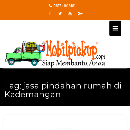
Skip
08174898181
to
content
Tag:
jasa pindahan rumah di
Kademangan