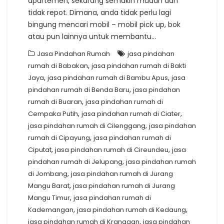
apartemen, sekarang semakin mudah dan
tidak repot. Dimana, anda tidak perlu lagi
bingung mencari mobil – mobil pick up, bok
atau pun lainnya untuk membantu…
Jasa Pindahan Rumah
jasa pindahan
,
rumah di Babakan
jasa pindahan rumah di Bakti
,
,
Jaya
jasa pindahan rumah di Bambu Apus
jasa
,
pindahan rumah di Benda Baru
jasa pindahan
,
rumah di Buaran
jasa pindahan rumah di
,
,
Cempaka Putih
jasa pindahan rumah di Ciater
,
jasa pindahan rumah di Cilenggang
jasa pindahan
,
rumah di Cipayung
jasa pindahan rumah di
,
,
Ciputat
jasa pindahan rumah di Cireundeu
jasa
,
pindahan rumah di Jelupang
jasa pindahan rumah
,
di Jombang
jasa pindahan rumah di Jurang
,
Mangu Barat
jasa pindahan rumah di Jurang
,
Mangu Timur
jasa pindahan rumah di
,
,
Kademangan
jasa pindahan rumah di Kedaung
,
jasa pindahan rumah di Kranggan
jasa pindahan