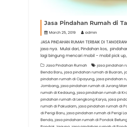
Jasa Pindahan Rumah di Ta
March 25, 2019
admin
JASA PINDAHAN RUMAH TERBAIK DI TANGERAN
jasa nya. Mulai dari, Pindahan kos, pinda
lagi bingung mencari mobil – mobil pick u
Jasa Pindahan Rumah
jasa pindahan 
,
,
Benda Baru
jasa pindahan rumah di Buaran
j
,
pindahan rumah di Cipayung
jasa pindahan r
,
Jombang
jasa pindahan rumah di Jurang Man
,
rumah di Kedaung
jasa pindahan rumah di K
,
pindahan rumah di Lengkong Karya
jasa pind
,
rumah di Pakualam
jasa pindahan rumah di P
,
di Perigi Baru
jasa pindahan rumah di Perigi 
,
Benda
jasa pindahan rumah di Pondok Betun
,
Pondok Jagung
jasa pindahan rumah di Pond