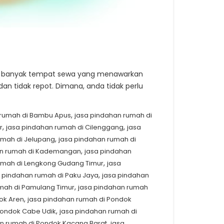
ah banyak tempat sewa yang menawarkan
an tidak repot. Dimana, anda tidak perlu
,
 rumah di Bambu Apus
jasa pindahan rumah di
,
,
r
jasa pindahan rumah di Cilenggang
jasa
,
umah di Jelupang
jasa pindahan rumah di
,
an rumah di Kademangan
jasa pindahan
,
umah di Lengkong Gudang Timur
jasa
,
a pindahan rumah di Paku Jaya
jasa pindahan
,
mah di Pamulang Timur
jasa pindahan rumah
,
ok Aren
jasa pindahan rumah di Pondok
,
Pondok Cabe Udik
jasa pindahan rumah di
,
n rumah di Pondok Kacang Barat
jasa