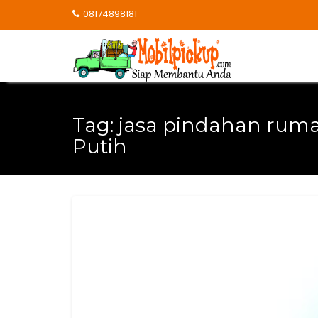
Skip
08174898181
to
content
Tag:
jasa pindahan rum
Putih