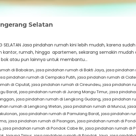
ngerang Selatan
G SELATAN Jasa pindahan rumah kini lebih mudah, karena sud
han kantor, rumah, hingga apartemen, sekarang semakin mudah d
p, bok atau pun lainnya untuk membantu…
,
,
rumah di Babakan
jasa pindahan rumah di Bakti Jaya
jasa pindahan
,
asa pindahan rumah di Cempaka Putih
jasa pindahan rumah di Ciate
,
,
umah di Ciputat
jasa pindahan rumah di Cireundeu
jasa pindahan r
,
,
gu Barat
jasa pindahan rumah di Jurang Mangu Timur
jasa pindah
,
,
ranggan
jasa pindahan rumah di Lengkong Gudang
jasa pindahan r
,
,
ahan rumah di Lengkong Wetan
jasa pindahan rumah di Muncul
jas
,
,
akulonan
jasa pindahan rumah di Pamulang Barat
jasa pindahan ru
,
,
Lama
jasa pindahan rumah di Pisangan
jasa pindahan rumah di Pond
,
,
g
jasa pindahan rumah di Pondok Cabe Ilir
jasa pindahan rumah di 
,
,
ok Jagung Timur
jasa pindahan rumah di Pondok Jaya
jasa pindaha