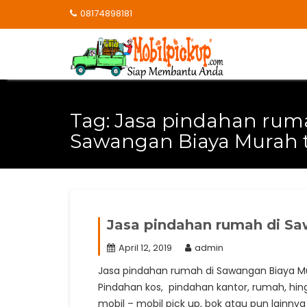
Skip
08174898181
to
content
Tag:
Jasa pindahan rum
Sawangan Biaya Murah t
Jasa pindahan rumah di S
April 12, 2019
admin
Jasa pindahan rumah di Sawangan Biaya Mu
Pindahan kos, pindahan kantor, rumah, hi
mobil – mobil pick up, bok atau pun lainn