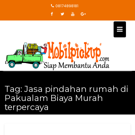
Skip
08174898181
to
content
Tag:
Jasa pindahan rumah di
Pakualam Biaya Murah
terpercaya