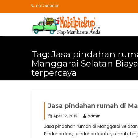
Skip
08174898181
to
content
Tag:
Jasa pindahan rum
Manggarai Selatan Biay
terpercaya
Jasa pindahan rumah di Ma
April 12, 2019
admin
Jasa pindahan rumah di Manggarai Selatan 
Pindahan kos, pindahan kantor, rumah, hi