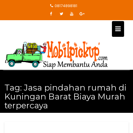
Skip
08174898181
to
content
Tag:
Jasa pindahan rumah di
Kuningan Barat Biaya Murah
terpercaya