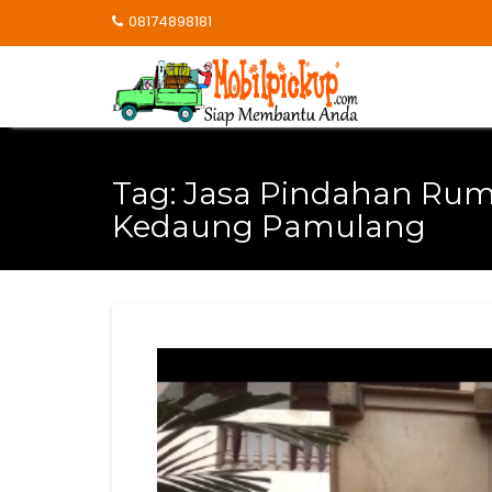
Skip
08174898181
to
content
Tag:
Jasa Pindahan Rum
Kedaung Pamulang