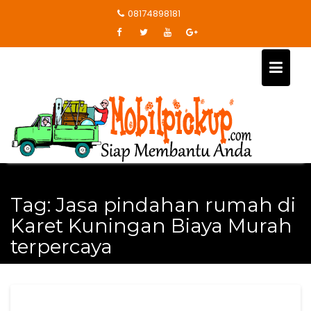
Skip
08174898181
to
content
Tag:
Jasa pindahan rumah di
Karet Kuningan Biaya Murah
terpercaya