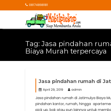
Skip
08174898181
to
content
Tag:
Jasa pindahan ruma
Biaya Murah terpercaya
Jasa pindahan rumah di Ja
April 29, 2019
admin
Jasa pindahan rumah di Jatimulya Biaya Mu
pindahan kantor, rumah, hingga apartemen,
pick up, bok atau pun lainnya untuk memb