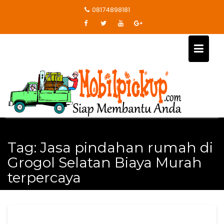
Skip
08174898181
to
content
Tag:
Jasa pindahan rumah di
Grogol Selatan Biaya Murah
terpercaya