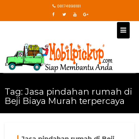
Skip
08174898181
to
content
Tag:
Jasa pindahan rumah di
Beji Biaya Murah terpercaya
Jasa pindahan rumah di Beji