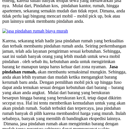
enteng, karena sudah banyak tempat sewa yang menawarkan jasa
nya. Mulai dari, Pindahan kos, pindahan kantor, rumah, hingga
apartemen, sekarang semakin mudah dan tidak repot. Dimana, anda
tidak perlu lagi bingung mencari mobil – mobil pick up, bok atau
pun lainnya untuk membantu pindahan anda.
Karena, sekarang telah hadir jasa pindahan rumah yang berkualitas
dan terbaik membantu pindahan rumah anda. Seiring perkembangan
jaman, telah ada layanan pengiriman sesuai kebutuhan. Sehingga,
saat ini sudah banyak orang yang lebih mudah untuk sewa mobil
pindahan . oleh sebab itu, kebutuhan anda untuk mengirimkan
barang ke manapun tanpa harus keluar dari zona nyaman.
Jasa
pindahan rumah,
akan membantu semaksimal mungkin. Sehingga,
anda akan lebih nyaman dan mudah ketika mengangkut barang
kerumah baru anda. Dengan pemilihan mobil pick up hingga fuso
dapat anda temukan sesuai dengan kebutuhan dari barang – barang
yang akan anda angkut. Mulai dari barang yang berukuran
besarpun hingga barang yang berukuran kecil, tetap dapat dikirim
secepat nya. Hal ini tentu memberikan kemudahan untuk yang akan
akan pindah rumah. Sudah terbukti dan terpercaya, jasa pindahan
rumah banyak di pilih karena membandrol harga yang murah. Itulah
sebabnya, banyak yang memilih di bandingkan ekspedisi lainnya.
Dimana, jasa pindahan rumah akan mengirimkn barang dengan
mudah tanpa perantara sehingga dapat mempercepat waktu