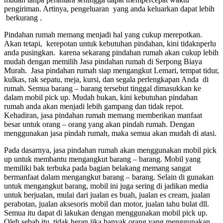
pengiriman. Artinya, pengeluaran yang anda keluarkan dapat lebih
berkurang .
Pindahan rumah memang menjadi hal yang cukup merepotkan.
Akan tetapi, kerepotan untuk kebutuhan pindahan, kini tidaknperlu
anda pusingkan. karena sekarang pindahan rumah akan cukup lebih
mudah dengan memilih Jasa pindahan rumah di Serpong Biaya
Murah. Jasa pindahan rumah siap mengangkut Lemari, tempat tidur,
kulkas, rak sepatu, meja, kursi, dan segala perlengkapan Anda di
rumah. Semua barang – barang tersebut tinggal dimasukkan ke
dalam mobil pick up. Mudah bukan, kini kebutuhan pindahan
rumah anda akan menjadi lebih gampang dan tidak repot.
Kehadiran, jasa pindahan rumah memang memberikan manfaat
besar untuk orang – orang yang akan pindah rumah. Dengan
menggunakan jasa pindah rumah, maka semua akan mudah di atasi.
Pada dasarnya, jasa pindahan rumah akan menggunakan mobil pick
up untuk membantu mengangkut barang – barang. Mobil yang
memiliki bak terbuka pada bagian belakang memang sangat
bermanfaat dalam mengangkut barang – barang. Selain di gunakan
untuk mengangkut barang, mobil ini juga sering di jadikan media
untuk berjualan, mulai dari jualan es buah, jualan es cream, jualan
perabotan, jualan aksesoris mobil dan motor, jualan tahu bulat dll.
Semua itu dapat di lakukan dengan menggunakan mobil pick up.
Oleh sebab itu, tidak heran jika banyak orang yang menggunakan