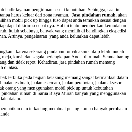
h hadir layanan pengiriman sesuai kebutuhan. Sehingga, saat ini
tanpa harus keluar dari zona nyaman.
Jasa pindahan rumah,
akan
ihan mobil pick up hingga fuso dapat anda temukan sesuai dengan
tap dapat dikirim secepat nya. Hal ini tentu memberikan kemudahan
rah. Itulah sebabnya, banyak yang memilih di bandingkan ekspedisi
n. Artinya, pengeluaran yang anda keluarkan dapat lebih
singkan. karena sekarang pindahan rumah akan cukup lebih mudah
, meja, kursi, dan segala perlengkapan Anda di rumah. Semua barang
ang dan tidak repot. Kehadiran, jasa pindahan rumah memang
 di atasi.
 bak terbuka pada bagian belakang memang sangat bermanfaat dalam
jualan es buah, jualan es cream, jualan perabotan, jualan aksesoris
banyak orang yang menggunakan mobil pick up untuk kebutuhan
Jasa pindahan rumah di Sarua Biaya Murah banyak yang menggunakan
lalu dalam.
 merepotkan dan terkadang membuat pusing karena banyak perobatan
uanda.