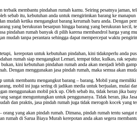
an terbaik membantu pindahan rumah kamu. Seiring pesatnya jaman, tela
oleh sebab itu, kebutuhan anda untuk mengirimkan barang ke manapun 
an mudah ketika mengangkut barang kerumah baru anda. Dengan pemil
arang yang berukuran besarpun hingga barang yang berukuran kecil, te
jasa pindahan rumah banyak di pilih karena membandrol harga yang mu
an mudah tanpa perantara sehingga dapat mempercepat waktu pengirima
tapi, kerepotan untuk kebutuhan pindahan, kini tidaknperlu anda pu
dahan rumah siap mengangkut Lemari, tempat tidur, kulkas, rak sepatu
h bukan, kini kebutuhan pindahan rumah anda akan menjadi lebih gamp
umah. Dengan menggunakan jasa pindah rumah, maka semua akan mudah
up untuk membantu mengangkut barang – barang. Mobil yang memiliki
g, mobil ini juga sering di jadikan media untuk berjualan, mulai dari 
 dengan menggunakan mobil pick up. Oleh sebab itu, tidak heran jika 
an yang sangat menguntungkan untuk penggunanya. Tidak heran, jika 
ah dan praktis, jasa pindah rumah juga tidak merogoh kocek yang ter
 – orang yang akan pindah rumah. Dimana, pindah rumah tentu sangat
ahan rumah di Sarua Biaya Murah kerepotan anda akan segera membant