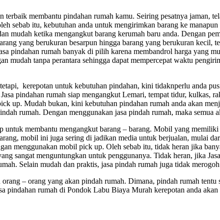
an terbaik membantu pindahan rumah kamu. Seiring pesatnya jaman, tela
oleh sebab itu, kebutuhan anda untuk mengirimkan barang ke manapun 
an mudah ketika mengangkut barang kerumah baru anda. Dengan pemil
arang yang berukuran besarpun hingga barang yang berukuran kecil, te
jasa pindahan rumah banyak di pilih karena membandrol harga yang mu
an mudah tanpa perantara sehingga dapat mempercepat waktu pengirima
tapi, kerepotan untuk kebutuhan pindahan, kini tidaknperlu anda pu
sa pindahan rumah siap mengangkut Lemari, tempat tidur, kulkas, rak
pick up. Mudah bukan, kini kebutuhan pindahan rumah anda akan menja
indah rumah. Dengan menggunakan jasa pindah rumah, maka semua ak
up untuk membantu mengangkut barang – barang. Mobil yang memiliki
g, mobil ini juga sering di jadikan media untuk berjualan, mulai dari 
 dengan menggunakan mobil pick up. Oleh sebab itu, tidak heran jika 
an yang sangat menguntungkan untuk penggunanya. Tidak heran, jika J
h. Selain mudah dan praktis, jasa pindah rumah juga tidak merogoh 
u orang – orang yang akan pindah rumah. Dimana, pindah rumah tentu
 Jasa pindahan rumah di Pondok Labu Biaya Murah kerepotan anda aka