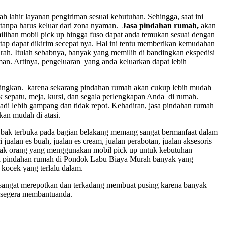
h lahir layanan pengiriman sesuai kebutuhan. Sehingga, saat ini
tanpa harus keluar dari zona nyaman.
Jasa pindahan rumah,
akan
ihan mobil pick up hingga fuso dapat anda temukan sesuai dengan
tap dapat dikirim secepat nya. Hal ini tentu memberikan kemudahan
rah. Itulah sebabnya, banyak yang memilih di bandingkan ekspedisi
n. Artinya, pengeluaran yang anda keluarkan dapat lebih
singkan. karena sekarang pindahan rumah akan cukup lebih mudah
 sepatu, meja, kursi, dan segala perlengkapan Anda di rumah.
di lebih gampang dan tidak repot. Kehadiran, jasa pindahan rumah
an mudah di atasi.
 bak terbuka pada bagian belakang memang sangat bermanfaat dalam
jualan es buah, jualan es cream, jualan perabotan, jualan aksesoris
banyak orang yang menggunakan mobil pick up untuk kebutuhan
asa pindahan rumah di Pondok Labu Biaya Murah banyak yang
kocek yang terlalu dalam.
 sangat merepotkan dan terkadang membuat pusing karena banyak
n segera membantuanda.