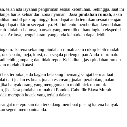
, telah ada layanan pengiriman sesuai kebutuhan. Sehingga, saat ini
tanpa harus keluar dari zona nyaman.
Jasa pindahan rumah,
akan
ihan mobil pick up hingga fuso dapat anda temukan sesuai dengan
tap dapat dikirim secepat nya. Hal ini tentu memberikan kemudahan
rah. Itulah sebabnya, banyak yang memilih di bandingkan ekspedisi
n. Artinya, pengeluaran yang anda keluarkan dapat lebih
singkan. karena sekarang pindahan rumah akan cukup lebih mudah
rak sepatu, meja, kursi, dan segala perlengkapan Anda di rumah.
di lebih gampang dan tidak repot. Kehadiran, jasa pindahan rumah
an mudah di atasi.
 bak terbuka pada bagian belakang memang sangat bermanfaat
 dari jualan es buah, jualan es cream, jualan perabotan, jualan
ran jika banyak orang yang menggunakan mobil pick up untuk
n, jika Jasa pindahan rumah di Pondok Cabe Ilir Biaya Murah
dak merogoh kocek yang terlalu dalam.
u sangat merepotkan dan terkadang membuat pusing karena banyak
akan segera membantuanda.