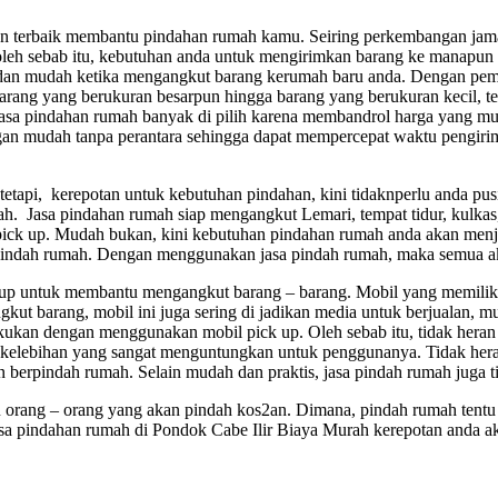
dan terbaik membantu pindahan rumah kamu. Seiring perkembangan jaman
oleh sebab itu, kebutuhan anda untuk mengirimkan barang ke manapun 
an mudah ketika mengangkut barang kerumah baru anda. Dengan pemil
arang yang berukuran besarpun hingga barang yang berukuran kecil, te
jasa pindahan rumah banyak di pilih karena membandrol harga yang mu
an mudah tanpa perantara sehingga dapat mempercepat waktu pengirima
tapi, kerepotan untuk kebutuhan pindahan, kini tidaknperlu anda pu
. Jasa pindahan rumah siap mengangkut Lemari, tempat tidur, kulkas, 
pick up. Mudah bukan, kini kebutuhan pindahan rumah anda akan menja
indah rumah. Dengan menggunakan jasa pindah rumah, maka semua ak
p untuk membantu mengangkut barang – barang. Mobil yang memiliki
 barang, mobil ini juga sering di jadikan media untuk berjualan, mulai
i lakukan dengan menggunakan mobil pick up. Oleh sebab itu, tidak he
k kelebihan yang sangat menguntungkan untuk penggunanya. Tidak hera
erpindah rumah. Selain mudah dan praktis, jasa pindah rumah juga ti
u orang – orang yang akan pindah kos2an. Dimana, pindah rumah tent
Jasa pindahan rumah di Pondok Cabe Ilir Biaya Murah kerepotan anda 