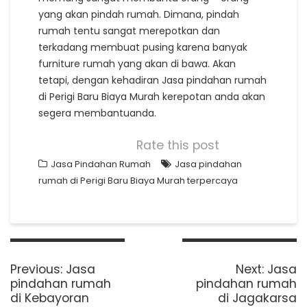
yang akan pindah rumah. Dimana, pindah
rumah tentu sangat merepotkan dan
terkadang membuat pusing karena banyak
furniture rumah yang akan di bawa. Akan
tetapi, dengan kehadiran Jasa pindahan rumah
di Perigi Baru Biaya Murah kerepotan anda akan
segera membantuanda.
Rate this post
Jasa Pindahan Rumah
Jasa pindahan
rumah di Perigi Baru Biaya Murah terpercaya
Post
navigation
Previous
Next
Previous:
Jasa
Next:
Jasa
post:
post:
pindahan rumah
pindahan rumah
di Kebayoran
di Jagakarsa