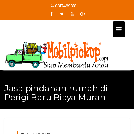
Skip
08174898181
to
content
Jasa pindahan rumah di
Perigi Baru Biaya Murah