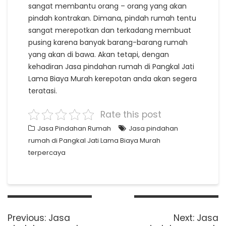
sangat membantu orang – orang yang akan
pindah kontrakan. Dimana, pindah rumah tentu
sangat merepotkan dan terkadang membuat
pusing karena banyak barang-barang rumah
yang akan di bawa. Akan tetapi, dengan
kehadiran Jasa pindahan rumah di Pangkal Jati
Lama Biaya Murah kerepotan anda akan segera
teratasi.
Rate this post
Jasa Pindahan Rumah
Jasa pindahan
rumah di Pangkal Jati Lama Biaya Murah
terpercaya
Post
navigation
Previous
Next
Previous:
Jasa
Next:
Jasa