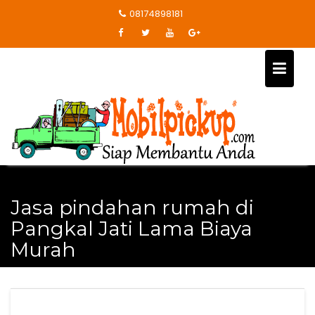
Skip
08174898181
to
content
Jasa pindahan rumah di
Pangkal Jati Lama Biaya
Murah