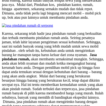
lebih enteng, karena sudah banyak tempat sewa yang menawarkan
jasa nya. Mulai dari, Pindahan kos, pindahan kantor, rumah,
hingga apartemen, sekarang semakin mudah dan tidak repot.
Dimana, anda tidak perlu lagi bingung mencari mobil – mobil pick
up, bok atau pun lainnya untuk membantu pindahan anda.
Karena, sekarang telah hadir jasa pindahan rumah yang berkualitas
dan terbaik membantu pindahan rumah anda. Seiring pesatnya
jaman, telah lahir layanan pengiriman sesuai kebutuhan. Sehingga,
saat ini sudah banyak orang yang lebih mudah untuk sewa mobil
pindahan . oleh sebab itu, kebutuhan anda untuk mengirimkan
barang ke manapun tanpa harus keluar dari zona nyaman.
Jasa
pindahan rumah,
akan membantu semaksimal mungkin. Sehingga,
anda akan lebih nyaman dan mudah ketika mengangkut barang
kerumah baru anda. Dengan pemilihan mobil pick up hingga fuso
dapat anda temukan sesuai dengan kebutuhan dari barang – barang
yang akan anda angkut. Mulai dari barang yang berukuran
besarpun hingga barang yang berukuran kecil, tetap dapat dikirim
secepat nya. Hal ini tentu memberikan kemudahan untuk yang akan
akan pindah rumah. Sudah terbukti dan terpercaya, jasa pindahan
rumah banyak di pilih karena membandrol harga yang murah. Itulah
sebabnya, banyak yang memilih di bandingkan ekspedisi lainnya.
Dimana, jasa pindahan rumah akan mengirimkn barang dengan
mudah tanpa perantara sehingga dapat mempercepat waktu