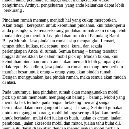
pengiriman. Artinya, pengeluaran yang anda keluarkan dapat lebih
berkurang .
Pindahan rumah memang menjadi hal yang cukup merepotkan.
Akan tetapi, kerepotan untuk kebutuhan pindahan, kini tidaknperlu
anda pusingkan. karena sekarang pindahan rumah akan cukup lebih
mudah dengan memilih Jasa pindahan rumah di Pamulang Barat
Biaya Murah. Jasa pindahan rumah siap mengangkut Lemari,
tempat tidur, kulkas, rak sepatu, meja, kursi, dan segala
perlengkapan Anda di rumah. Semua barang – barang tersebut
tinggal dimasukkan ke dalam mobil pick up. Mudah bukan, kini
kebutuhan pindahan rumah anda akan menjadi lebih gampang dan
tidak repot. Kehadiran, jasa pindahan rumah memang memberikan
manfaat besar untuk orang – orang yang akan pindah rumah.
Dengan menggunakan jasa pindah rumah, maka semua akan mudah
di atasi.
Pada umumnya, jasa pindahan rumah akan menggunakan mobil
pick up untuk membantu mengangkut barang – barang. Mobil yang
memiliki bak terbuka pada bagian belakang memang sangat
bermanfaat dalam mengangkut barang – barang. Selain di gunakan
untuk mengangkut barang, mobil ini juga sering di jadikan media
untuk berjualan, mulai dari jualan es buah, jualan es cream, jualan
perabotan, jualan aksesoris mobil dan motor, jualan tahu bulat dll.
Semua itu dapat di lakukan dengan menggunakan mobil pick up.