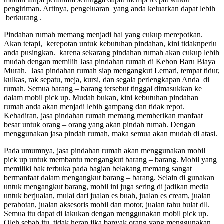
pengiriman. Artinya, pengeluaran yang anda keluarkan dapat lebih
berkurang .
Pindahan rumah memang menjadi hal yang cukup merepotkan.
Akan tetapi, kerepotan untuk kebutuhan pindahan, kini tidaknperlu
anda pusingkan. karena sekarang pindahan rumah akan cukup lebih
mudah dengan memilih Jasa pindahan rumah di Kebon Baru Biaya
Murah. Jasa pindahan rumah siap mengangkut Lemari, tempat tidur,
kulkas, rak sepatu, meja, kursi, dan segala perlengkapan Anda di
rumah. Semua barang – barang tersebut tinggal dimasukkan ke
dalam mobil pick up. Mudah bukan, kini kebutuhan pindahan
rumah anda akan menjadi lebih gampang dan tidak repot.
Kehadiran, jasa pindahan rumah memang memberikan manfaat
besar untuk orang – orang yang akan pindah rumah. Dengan
menggunakan jasa pindah rumah, maka semua akan mudah di atasi.
Pada umumnya, jasa pindahan rumah akan menggunakan mobil
pick up untuk membantu mengangkut barang – barang. Mobil yang
memiliki bak terbuka pada bagian belakang memang sangat
bermanfaat dalam mengangkut barang – barang. Selain di gunakan
untuk mengangkut barang, mobil ini juga sering di jadikan media
untuk berjualan, mulai dari jualan es buah, jualan es cream, jualan
perabotan, jualan aksesoris mobil dan motor, jualan tahu bulat dll.
Semua itu dapat di lakukan dengan menggunakan mobil pick up.
Oleh sebab itu, tidak heran jika banyak orang yang menggunakan