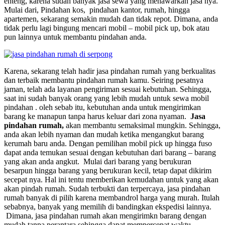
enteng, karena sudah banyak jasa sewa yang menawarkan jasa nya.
Mulai dari, Pindahan kos, pindahan kantor, rumah, hingga
apartemen, sekarang semakin mudah dan tidak repot. Dimana, anda
tidak perlu lagi bingung mencari mobil – mobil pick up, bok atau
pun lainnya untuk membantu pindahan anda.
Karena, sekarang telah hadir jasa pindahan rumah yang berkualitas
dan terbaik membantu pindahan rumah kamu. Seiring pesatnya
jaman, telah ada layanan pengiriman sesuai kebutuhan. Sehingga,
saat ini sudah banyak orang yang lebih mudah untuk sewa mobil
pindahan . oleh sebab itu, kebutuhan anda untuk mengirimkan
barang ke manapun tanpa harus keluar dari zona nyaman.
Jasa
pindahan rumah,
akan membantu semaksimal mungkin. Sehingga,
anda akan lebih nyaman dan mudah ketika mengangkut barang
kerumah baru anda. Dengan pemilihan mobil pick up hingga fuso
dapat anda temukan sesuai dengan kebutuhan dari barang – barang
yang akan anda angkut. Mulai dari barang yang berukuran
besarpun hingga barang yang berukuran kecil, tetap dapat dikirim
secepat nya. Hal ini tentu memberikan kemudahan untuk yang akan
akan pindah rumah. Sudah terbukti dan terpercaya, jasa pindahan
rumah banyak di pilih karena membandrol harga yang murah. Itulah
sebabnya, banyak yang memilih di bandingkan ekspedisi lainnya.
Dimana, jasa pindahan rumah akan mengirimkn barang dengan
mudah tanpa perantara sehingga dapat mempercepat waktu