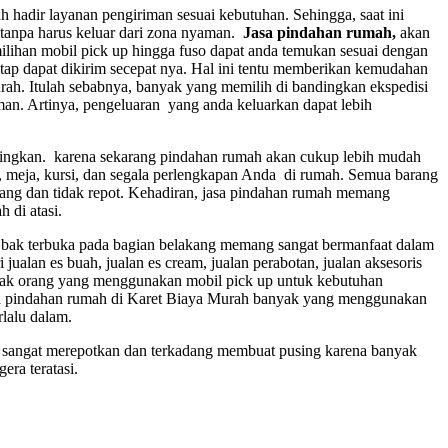
h hadir layanan pengiriman sesuai kebutuhan. Sehingga, saat ini
tanpa harus keluar dari zona nyaman.
Jasa pindahan rumah,
akan
ihan mobil pick up hingga fuso dapat anda temukan sesuai dengan
tap dapat dikirim secepat nya. Hal ini tentu memberikan kemudahan
rah. Itulah sebabnya, banyak yang memilih di bandingkan ekspedisi
n. Artinya, pengeluaran yang anda keluarkan dapat lebih
singkan. karena sekarang pindahan rumah akan cukup lebih mudah
, meja, kursi, dan segala perlengkapan Anda di rumah. Semua barang
ang dan tidak repot. Kehadiran, jasa pindahan rumah memang
 di atasi.
 bak terbuka pada bagian belakang memang sangat bermanfaat dalam
jualan es buah, jualan es cream, jualan perabotan, jualan aksesoris
banyak orang yang menggunakan mobil pick up untuk kebutuhan
asa pindahan rumah di Karet Biaya Murah banyak yang menggunakan
lalu dalam.
u sangat merepotkan dan terkadang membuat pusing karena banyak
ra teratasi.