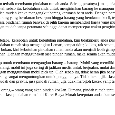
an terbaik membantu pindahan rumah anda. Seiring pesatnya jaman, tela
oleh sebab itu, kebutuhan anda untuk mengirimkan barang ke manapun 
an mudah ketika mengangkut barang kerumah baru anda. Dengan pemil
arang yang berukuran besarpun hingga barang yang berukuran kecil, te
jasa pindahan rumah banyak di pilih karena membandrol harga yang mu
an mudah tanpa perantara sehingga dapat mempercepat waktu pengirima
tapi, kerepotan untuk kebutuhan pindahan, kini tidaknperlu anda pu
ahan rumah siap mengangkut Lemari, tempat tidur, kulkas, rak sepatu
h bukan, kini kebutuhan pindahan rumah anda akan menjadi lebih gamp
umah. Dengan menggunakan jasa pindah rumah, maka semua akan mudah
up untuk membantu mengangkut barang – barang. Mobil yang memiliki
g, mobil ini juga sering di jadikan media untuk berjualan, mulai dari 
 dengan menggunakan mobil pick up. Oleh sebab itu, tidak heran jika 
an yang sangat menguntungkan untuk penggunanya. Tidak heran, jika J
ah dan praktis, jasa pindah rumah juga tidak merogoh kocek yang ter
u orang – orang yang akan pindah kos2an. Dimana, pindah rumah tent
an Jasa pindahan rumah di Karet Biaya Murah kerepotan anda akan sege