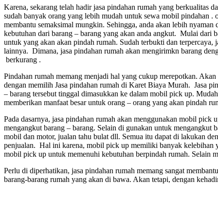
Karena, sekarang telah hadir jasa pindahan rumah yang berkualitas d
sudah banyak orang yang lebih mudah untuk sewa mobil pindahan . 
membantu semaksimal mungkin. Sehingga, anda akan lebih nyaman d
kebutuhan dari barang – barang yang akan anda angkut. Mulai dari b
untuk yang akan akan pindah rumah. Sudah terbukti dan terpercaya, 
lainnya. Dimana, jasa pindahan rumah akan mengirimkn barang deng
berkurang .
Pindahan rumah memang menjadi hal yang cukup merepotkan. Akan te
dengan memilih Jasa pindahan rumah di Karet Biaya Murah. Jasa pind
– barang tersebut tinggal dimasukkan ke dalam mobil pick up. Muda
memberikan manfaat besar untuk orang – orang yang akan pindah r
Pada dasarnya, jasa pindahan rumah akan menggunakan mobil pick 
mengangkut barang – barang. Selain di gunakan untuk mengangkut baran
mobil dan motor, jualan tahu bulat dll. Semua itu dapat di lakukan
penjualan. Hal ini karena, mobil pick up memiliki banyak kelebih
mobil pick up untuk memenuhi kebutuhan berpindah rumah. Selain mud
Perlu di diperhatikan, jasa pindahan rumah memang sangat membant
barang-barang rumah yang akan di bawa. Akan tetapi, dengan kehadir