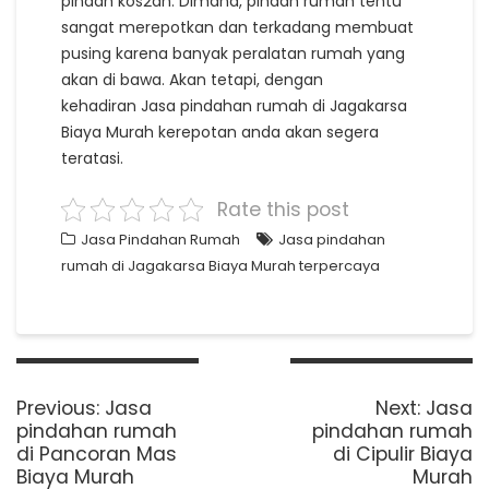
pindah kos2an. Dimana, pindah rumah tentu
sangat merepotkan dan terkadang membuat
pusing karena banyak peralatan rumah yang
akan di bawa. Akan tetapi, dengan
kehadiran Jasa pindahan rumah di Jagakarsa
Biaya Murah kerepotan anda akan segera
teratasi.
Rate this post
Jasa Pindahan Rumah
Jasa pindahan
rumah di Jagakarsa Biaya Murah terpercaya
Post
navigation
Previous
Next
Previous:
Jasa
Next:
Jasa
post:
post:
pindahan rumah
pindahan rumah
di Pancoran Mas
di Cipulir Biaya
Biaya Murah
Murah