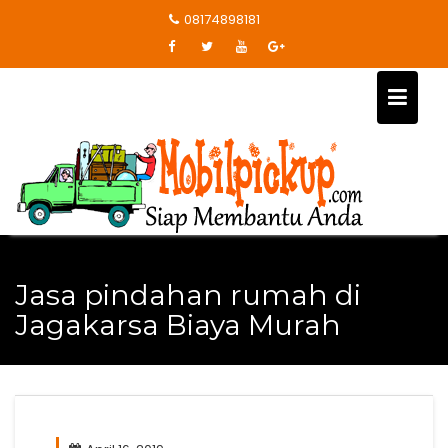
Skip
08174898181
to
content
Jasa pindahan rumah di
Jagakarsa Biaya Murah