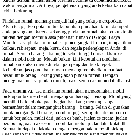
waktu pengiriman. Artinya, pengeluaran yang anda keluarkan dapat
lebih berkurang .
Pindahan rumah memang menjadi hal yang cukup merepotkan.
Akan tetapi, kerepotan untuk kebutuhan pindahan, kini tidaknperlu
anda pusingkan. karena sekarang pindahan rumah akan cukup lebih
mudah dengan memilih Jasa pindahan rumah di Grogol Biaya
Murah. Jasa pindahan rumah siap mengangkut Lemari, tempat tidur,
kulkas, rak sepatu, meja, kursi, dan segala perlengkapan Anda di
rumah. Semua barang – barang tersebut tinggal dimasukkan ke
dalam mobil pick up. Mudah bukan, kini kebutuhan pindahan
rumah anda akan menjadi lebih gampang dan tidak repot.
Kehadiran, jasa pindahan rumah memang memberikan manfaat
besar untuk orang – orang yang akan pindah rumah. Dengan
menggunakan jasa pindah rumah, maka semua akan mudah di atasi.
Pada umumnya, jasa pindahan rumah akan menggunakan mobil
pick up untuk membantu mengangkut barang – barang. Mobil yang
memiliki bak terbuka pada bagian belakang memang sangat
bermanfaat dalam mengangkut barang – barang. Selain di gunakan
untuk mengangkut barang, mobil ini juga sering di jadikan media
untuk berjualan, mulai dari jualan es buah, jualan es cream, jualan
perabotan, jualan aksesoris mobil dan motor, jualan tahu bulat dll.
Semua itu dapat di lakukan dengan menggunakan mobil pick up.
Oleh sebab itu, tidak heran jika banyak orang yang menggunakan