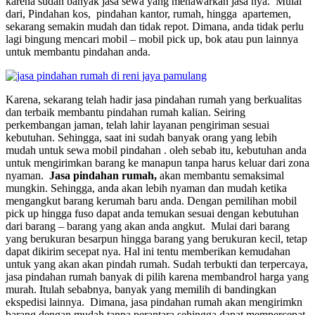
karena sudah banyak jasa sewa yang menawarkan jasa nya. Mulai
dari, Pindahan kos, pindahan kantor, rumah, hingga apartemen,
sekarang semakin mudah dan tidak repot. Dimana, anda tidak perlu
lagi bingung mencari mobil – mobil pick up, bok atau pun lainnya
untuk membantu pindahan anda.
Karena, sekarang telah hadir jasa pindahan rumah yang berkualitas
dan terbaik membantu pindahan rumah kalian. Seiring
perkembangan jaman, telah lahir layanan pengiriman sesuai
kebutuhan. Sehingga, saat ini sudah banyak orang yang lebih
mudah untuk sewa mobil pindahan . oleh sebab itu, kebutuhan anda
untuk mengirimkan barang ke manapun tanpa harus keluar dari zona
nyaman.
Jasa pindahan rumah,
akan membantu semaksimal
mungkin. Sehingga, anda akan lebih nyaman dan mudah ketika
mengangkut barang kerumah baru anda. Dengan pemilihan mobil
pick up hingga fuso dapat anda temukan sesuai dengan kebutuhan
dari barang – barang yang akan anda angkut. Mulai dari barang
yang berukuran besarpun hingga barang yang berukuran kecil, tetap
dapat dikirim secepat nya. Hal ini tentu memberikan kemudahan
untuk yang akan akan pindah rumah. Sudah terbukti dan terpercaya,
jasa pindahan rumah banyak di pilih karena membandrol harga yang
murah. Itulah sebabnya, banyak yang memilih di bandingkan
ekspedisi lainnya. Dimana, jasa pindahan rumah akan mengirimkn
barang dengan mudah tanpa perantara sehingga dapat mempercepat