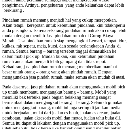
pengiriman. Artinya, pengeluaran yang anda keluarkan dapat lebih
berkurang .
Pindahan rumah memang menjadi hal yang cukup merepotkan.
Akan tetapi, kerepotan untuk kebutuhan pindahan, kini tidaknperlu
anda pusingkan. karena sekarang pindahan rumah akan cukup lebih
mudah dengan memilih Jasa pindahan rumah di Curug Biaya
Murah. Jasa pindahan rumah siap mengangkut Lemari, tempat tidur,
kulkas, rak sepatu, meja, kursi, dan segala perlengkapan Anda di
rumah. Semua barang – barang tersebut tinggal dimasukkan ke
dalam mobil pick up. Mudah bukan, kini kebutuhan pindahan
rumah anda akan menjadi lebih gampang dan tidak repot.
Kehadiran, jasa pindahan rumah memang memberikan manfaat
besar untuk orang – orang yang akan pindah rumah. Dengan
menggunakan jasa pindah rumah, maka semua akan mudah di atasi.
Pada dasarnya, jasa pindahan rumah akan menggunakan mobil pick
up untuk membantu mengangkut barang – barang. Mobil yang
memiliki bak terbuka pada bagian belakang memang sangat
bermanfaat dalam mengangkut barang – barang. Selain di gunakan
untuk mengangkut barang, mobil ini juga sering di jadikan media
untuk berjualan, mulai dari jualan es buah, jualan es cream, jualan
perabotan, jualan aksesoris mobil dan motor, jualan tahu bulat dll.
Semua itu dapat di lakukan dengan menggunakan mobil pick up.
Oleh sebab itu, tidak heran jika banyak orang yang menggunakan