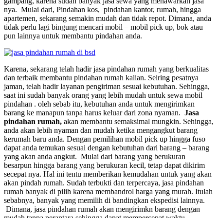
gampang, karena sudah banyak jasa sewa yang menawarkan jasa
nya. Mulai dari, Pindahan kos, pindahan kantor, rumah, hingga
apartemen, sekarang semakin mudah dan tidak repot. Dimana, anda
tidak perlu lagi bingung mencari mobil – mobil pick up, bok atau
pun lainnya untuk membantu pindahan anda.
Karena, sekarang telah hadir jasa pindahan rumah yang berkualitas
dan terbaik membantu pindahan rumah kalian. Seiring pesatnya
jaman, telah hadir layanan pengiriman sesuai kebutuhan. Sehingga,
saat ini sudah banyak orang yang lebih mudah untuk sewa mobil
pindahan . oleh sebab itu, kebutuhan anda untuk mengirimkan
barang ke manapun tanpa harus keluar dari zona nyaman.
Jasa
pindahan rumah,
akan membantu semaksimal mungkin. Sehingga,
anda akan lebih nyaman dan mudah ketika mengangkut barang
kerumah baru anda. Dengan pemilihan mobil pick up hingga fuso
dapat anda temukan sesuai dengan kebutuhan dari barang – barang
yang akan anda angkut. Mulai dari barang yang berukuran
besarpun hingga barang yang berukuran kecil, tetap dapat dikirim
secepat nya. Hal ini tentu memberikan kemudahan untuk yang akan
akan pindah rumah. Sudah terbukti dan terpercaya, jasa pindahan
rumah banyak di pilih karena membandrol harga yang murah. Itulah
sebabnya, banyak yang memilih di bandingkan ekspedisi lainnya.
Dimana, jasa pindahan rumah akan mengirimkn barang dengan
mudah tanpa perantara sehingga dapat mempercepat waktu