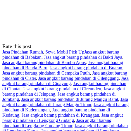
Rate this post
Jasa Pindahan Rumah
,
Sewa Mobil Pick Up
Jasa angkut barang
pindahan di Babakan
,
Jasa angkut barang pindahan di Bakti Jaya
,
Jasa angkut barang pindahan di Bambu Apus
,
Jasa angkut barang
pindahan di Benda Baru
,
Jasa angkut barang pindahan di Buaran
,
Jasa angkut barang pindahan di Cempaka Putih
,
Jasa angkut barang
pindahan di Ciater
,
Jasa angkut barang pindahan di Cilenggang
,
Jasa
angkut barang pindahan di Cipayung
,
Jasa angkut barang pindahan
di Ciputat
,
Jasa angkut barang pindahan di Cireundeu
,
Jasa angkut
barang pindahan di Jelupang
,
Jasa angkut barang pindahan di
Jombang
,
Jasa angkut barang pindahan di Jurang Mangu Barat
,
Jasa
angkut barang pindahan di Jurang Mangu Timur
,
Jasa angkut barang
pindahan di Kademangan
,
Jasa angkut barang pindahan di
Kedaung
,
Jasa angkut barang pindahan di Kranggan
,
Jasa angkut
barang pindahan di Lengkong Gudang
,
Jasa angkut barang
pindahan di Lengkong Gudang Timur
,
Jasa angkut barang pindahan
di Lengkong Karya
,
Jasa angkut barang pindahan di Lengkong