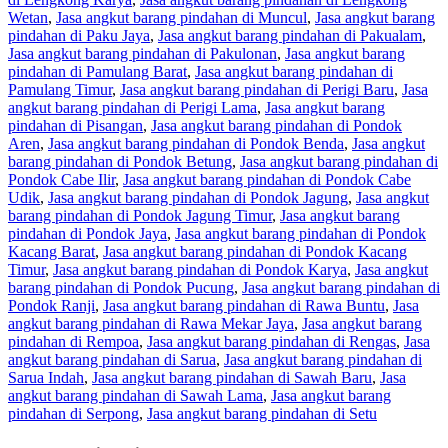
Wetan
,
Jasa angkut barang pindahan di Muncul
,
Jasa angkut barang
pindahan di Paku Jaya
,
Jasa angkut barang pindahan di Pakualam
,
Jasa angkut barang pindahan di Pakulonan
,
Jasa angkut barang
pindahan di Pamulang Barat
,
Jasa angkut barang pindahan di
Pamulang Timur
,
Jasa angkut barang pindahan di Perigi Baru
,
Jasa
angkut barang pindahan di Perigi Lama
,
Jasa angkut barang
pindahan di Pisangan
,
Jasa angkut barang pindahan di Pondok
Aren
,
Jasa angkut barang pindahan di Pondok Benda
,
Jasa angkut
barang pindahan di Pondok Betung
,
Jasa angkut barang pindahan di
Pondok Cabe Ilir
,
Jasa angkut barang pindahan di Pondok Cabe
Udik
,
Jasa angkut barang pindahan di Pondok Jagung
,
Jasa angkut
barang pindahan di Pondok Jagung Timur
,
Jasa angkut barang
pindahan di Pondok Jaya
,
Jasa angkut barang pindahan di Pondok
Kacang Barat
,
Jasa angkut barang pindahan di Pondok Kacang
Timur
,
Jasa angkut barang pindahan di Pondok Karya
,
Jasa angkut
barang pindahan di Pondok Pucung
,
Jasa angkut barang pindahan di
Pondok Ranji
,
Jasa angkut barang pindahan di Rawa Buntu
,
Jasa
angkut barang pindahan di Rawa Mekar Jaya
,
Jasa angkut barang
pindahan di Rempoa
,
Jasa angkut barang pindahan di Rengas
,
Jasa
angkut barang pindahan di Sarua
,
Jasa angkut barang pindahan di
Sarua Indah
,
Jasa angkut barang pindahan di Sawah Baru
,
Jasa
angkut barang pindahan di Sawah Lama
,
Jasa angkut barang
pindahan di Serpong
,
Jasa angkut barang pindahan di Setu